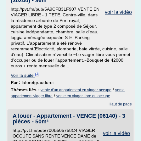
(30240) - 36m²
http://pvt.fm/pub/5A9CFB31F907 VENTE EN
voir la vidéo
VIAGER LIBRE - 1 TETE. Centre-ville, dans
la résidence arborée de Port royal,
appartement de type 2 composé de Séjour,
cuisine indépendante, chambre, salle d'eau,
loggia aménagée exposée S-E. Parking
privatif. L'appartement a été rénové
recemment(Electricité, plomberie, baie vitrée, cuisine, salle
d'eau). Climatisation réversible.~Le viager libre vous permet
d'occuper ou de louer l'appartement.~Bouquet de 42000
euros + rente mensuelle de...
Voir la suite
Par :
laforetgrauduroi
Thèmes liés :
/
vente d'un appartement en viager occupe
vente
/
appartement viager libre
vente en viager libre ou occupe
Haut de page
A louer - Appartement - VENCE (06140) - 3
pièces - 50m²
http://pvt.fm/pub/700B505758C4 VIAGER
voir la vidéo
OCCUPE SANS RENTE VENCE DAME de