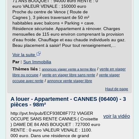
71 ANS BOUQUET : 94000 euro RENTE : 0
euro VALEUR VENALE : 150000 euro
Proche du centre de Vence ( Route de
Cagnes ), 3 pièces traversant de 50 m²
habitables avec balcons + Parking + cave.
Résidence sécurisée. Appartement à rénover. Charges
mensuelles de 115 euro environ comprenant la provision
d'eau froide. Chauffage et eau chaude individuels au gaz.
Beau placement à saisir! Pour tout renseignement,...
Voir la suite
Par :
Sun Immobilia
Thèmes liés :
/
vente en viager
annonces viager vente a terme libre
/
/
libre ou occupe
vente en viager libre sans rente
vente viager
/
occupe avec rente
annonce vente viager libre
Haut de page
A louer - Appartement - CANNES (06400) - 3
pièces - 98m²
http://pvt.fm/pub/ECF938D8F772 VIAGER
voir la vidéo
OCCUPE SANS RENTE CANNES ( Croisette
) DAME DE 84 ANS BOUQUET : 727000 euro
RENTE : 0 euro VALEUR VENALE : 1100.
000 euro. Dans une résidence de grand