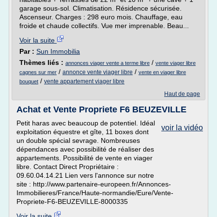
garage sous-sol. Climatisation. Résidence sécurisée.
Ascenseur. Charges : 298 euro mois. Chauffage, eau
froide et chaude collectifs. Vue mer imprenable. Beau...
Voir la suite
Par :
Sun Immobilia
Thèmes liés :
/
annonces viager vente a terme libre
vente viager libre
/
/
annonce vente viager libre
cagnes sur mer
vente en viager libre
/
vente appartement viager libre
bouquet
Haut de page
Achat et Vente Propriete F6 BEUZEVILLE
Petit haras avec beaucoup de potentiel. Idéal
voir la vidéo
exploitation équestre et gîte, 11 boxes dont
un double spécial sevrage. Nombreuses
dépendances avec possibilité de réaliser des
appartements. Possibilité de vente en viager
libre. Contact Direct Propriétaire :
09.60.04.14.21 Lien vers l'annonce sur notre
site : http://www.partenaire-europeen.fr/Annonces-
Immobilieres/France/Haute-normandie/Eure/Vente-
Propriete-F6-BEUZEVILLE-8000335
Voir la suite