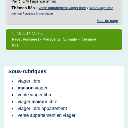
Par :
IDM l'agence immo
Thèmes liés :
/
vente appartement viager libre
vente viager libre
/
menton
agence immo viager
Haut de page
1 - 10 de 12 Vidéos
Page : Première | < Précédente |
Suivante
> |
Dernière
0
|
1
Sous-rubriques
viager libre
maison
viager
vente viager libre
viager
maison
libre
viager libre appartement
vente appartement
en
viager