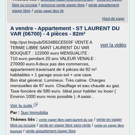
/
/
libre ou occupe
annonce vente viager libre
vente appartement
/
viager libre
vente viager libre 06
Haut de page
A vendre - Appartement - ST LAURENT DU
VAR (06700) - 4 pièces - 82m²
http://pvt.fm/pub/D534B5CE503F VENTE A
voir la vidéo
TERME LIBRE SAINT LAURENT DU VAR
BOUQUET : 122000 euro MENSUALITE :
710 euro pendant 20 ans VALEUR VENALE :
270000 euro A deux pas des commerces,
appartement traversant de 4 pièces de 82 m²
habitables + 1 garage sous-sol + une cave.
Bon état général. Lumineux. Très calme. Charges
mensuelles de 87 euro. Chauffage et eau chaude au gaz.
Taxe foncière de 580 euro. Idéal pour habiter ou louer (
Environ 1000 euro mois possible ). A saisir...
Voir la suite
Par :
Sun Immobilia
Thèmes liés :
/
vente en viager
vente viager libre saint laurent du var
/
/
libre ou occupe
vente en viager libre sans rente
vente en viager libre
/
vente appartement viager libre
bouquet