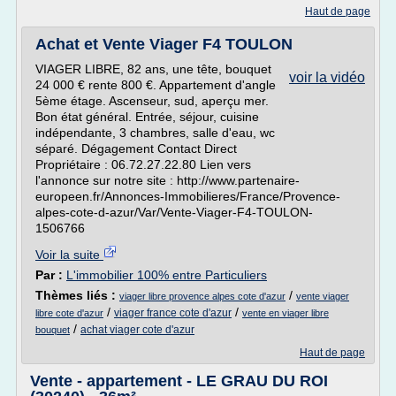
Haut de page
Achat et Vente Viager F4 TOULON
VIAGER LIBRE, 82 ans, une tête, bouquet
voir la vidéo
24 000 € rente 800 €. Appartement d'angle
5ème étage. Ascenseur, sud, aperçu mer.
Bon état général. Entrée, séjour, cuisine
indépendante, 3 chambres, salle d'eau, wc
séparé. Dégagement Contact Direct
Propriétaire : 06.72.27.22.80 Lien vers
l'annonce sur notre site : http://www.partenaire-
europeen.fr/Annonces-Immobilieres/France/Provence-
alpes-cote-d-azur/Var/Vente-Viager-F4-TOULON-
1506766
Voir la suite
Par :
L'immobilier 100% entre Particuliers
Thèmes liés :
/
viager libre provence alpes cote d'azur
vente viager
/
/
viager france cote d'azur
libre cote d'azur
vente en viager libre
/
achat viager cote d'azur
bouquet
Haut de page
Vente - appartement - LE GRAU DU ROI