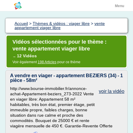
Menu
Accueil
>
Thèmes & vidéos : viager libre
>
vente
appartement viager libre
Vidéos sélectionnées pour le thème :
vente appartement viager libre
12 Vidéos
→
Voir également
198 Articles
pour ce thème
A vendre en viager - appartement BEZIERS (34) - 1
pièce - 58m²
http://www.bourse-immobilier.fr/annonce-
voir la vidéo
achat-Appartement-beziers_273-2022 Vente
en viager libre: Appartement 58 m²
habitables, très bon état, premier étage, petit
immeuble propre, faibles charges, bonne
situation dans rue calme et proche des
commodités. Bouquet de 25000 € et rente
viagère mensuelle de 450 €. Garantie-Revente Offerte