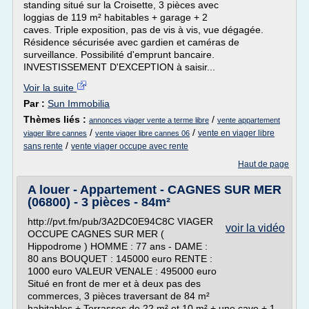
standing situé sur la Croisette, 3 pièces avec
loggias de 119 m² habitables + garage + 2
caves. Triple exposition, pas de vis à vis, vue dégagée.
Résidence sécurisée avec gardien et caméras de
surveillance. Possibilité d'emprunt bancaire.
INVESTISSEMENT D'EXCEPTION à saisir...
Voir la suite
Par :
Sun Immobilia
Thèmes liés :
/
annonces viager vente a terme libre
vente appartement
/
/
vente en viager libre
viager libre cannes
vente viager libre cannes 06
/
sans rente
vente viager occupe avec rente
Haut de page
A louer - Appartement - CAGNES SUR MER
(06800) - 3 pièces - 84m²
http://pvt.fm/pub/3A2DC0E94C8C VIAGER
voir la vidéo
OCCUPE CAGNES SUR MER (
Hippodrome ) HOMME : 77 ans - DAME :
80 ans BOUQUET : 145000 euro RENTE :
1000 euro VALEUR VENALE : 495000 euro
Situé en front de mer et à deux pas des
commerces, 3 pièces traversant de 84 m²
habitables + Terrasses de 22 m² et 10 m² + une cave + 1