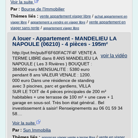
Voir la suite
Par :
Bourse de l'Immobilier
Thèmes liés :
/
vente appartement viager libre
achat appartement en
/
/
vente appartement en
viager libre
appartement a vendre en viager libre
/
viager sans rente
appartement viager libre
A louer - Appartement - MANDELIEU LA
NAPOULE (06210) - 4 pièces - 195m²
http://pvt.fm/pub/F6F60FAC7F4F VENTE A
voir la vidéo
TERME LIBRE dans 8 ANS MANDELIEU LA
NAPOULE ( Les 3 Rivières ) BOUQUET :
384000 euro MENSUALITE : 5380 euro
pendant 8 ans VALEUR VENALE : 1200.
000 euro Dans une résidence de standing
avec 3 piscines, parc et gardiens, VILLA
SUR LE TOIT de 4 pièces principales de 200 m²
habitables + une terrasse de 100 m² + une cave + 1
garage en sous-sol. Très bon état général.. Bel
investissement à saisir! Renseignements au 06 01 59 34
58....
Voir la suite
Par :
Sun Immobilia
Thèmes liés :
/
vente en viager
annonces viager vente a terme libre