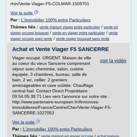
rhin/Vente-Viager-F5-COLMAR-1509701
Voir la suite
Par :
L'immobilier 100% entre Particuliers
Thèmes liés :
/
vente maison viager entre particulier
vente en
/
/
viager occupe bouquet
vente en viager entre particulier
vente
/
viager occupe avec rente
vente viager bouquet sans rente
Achat et Vente Viager F5 SANCERRE
Viager occupé. URGENT. Maison de ville
voir la vidéo
au coeur du vieux Sancerre comprenant
séjour avec cheminée, salon, cuisine
équipée, 3 chambres, bureau, salle de
bain, 2 wc, cellier. 2 greniers
aménageables et cave voûtée. Chauffage
central fuel. Contact Direct Propriétaire :
09.54.05.38.71 Lien vers l'annonce sur notre site :
http://www.partenaire-europeen.fr/Annonces-
Immobilieres/France/Centre/Cher/Vente-Viager-F5-
SANCERRE-1027053
Voir la suite
Par :
L'immobilier 100% entre Particuliers
Thèmes liés :
/
vente maison en viager occupe
achat maison