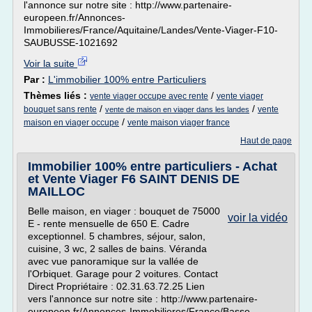
l'annonce sur notre site : http://www.partenaire-
europeen.fr/Annonces-
Immobilieres/France/Aquitaine/Landes/Vente-Viager-F10-
SAUBUSSE-1021692
Voir la suite
Par :
L'immobilier 100% entre Particuliers
Thèmes liés :
/
vente viager occupe avec rente
vente viager
/
/
bouquet sans rente
vente
vente de maison en viager dans les landes
/
maison en viager occupe
vente maison viager france
Haut de page
Immobilier 100% entre particuliers - Achat
et Vente Viager F6 SAINT DENIS DE
MAILLOC
Belle maison, en viager : bouquet de 75000
voir la vidéo
E - rente mensuelle de 650 E. Cadre
exceptionnel. 5 chambres, séjour, salon,
cuisine, 3 wc, 2 salles de bains. Véranda
avec vue panoramique sur la vallée de
l'Orbiquet. Garage pour 2 voitures. Contact
Direct Propriétaire : 02.31.63.72.25 Lien
vers l'annonce sur notre site : http://www.partenaire-
europeen.fr/Annonces-Immobilieres/France/Basse-