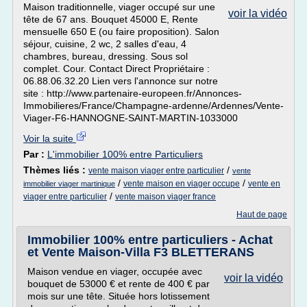
Maison traditionnelle, viager occupé sur une
voir la vidéo
tête de 67 ans. Bouquet 45000 E, Rente
mensuelle 650 E (ou faire proposition). Salon
séjour, cuisine, 2 wc, 2 salles d'eau, 4
chambres, bureau, dressing. Sous sol
complet. Cour. Contact Direct Propriétaire :
06.88.06.32.20 Lien vers l'annonce sur notre
site : http://www.partenaire-europeen.fr/Annonces-
Immobilieres/France/Champagne-ardenne/Ardennes/Vente-
Viager-F6-HANNOGNE-SAINT-MARTIN-1033000
Voir la suite
Par :
L'immobilier 100% entre Particuliers
Thèmes liés :
/
vente maison viager entre particulier
vente
/
/
vente maison en viager occupe
vente en
immobilier viager martinique
/
viager entre particulier
vente maison viager france
Haut de page
Immobilier 100% entre particuliers - Achat
et Vente Maison-Villa F3 BLETTERANS
Maison vendue en viager, occupée avec
voir la vidéo
bouquet de 53000 € et rente de 400 € par
mois sur une tête. Située hors lotissement