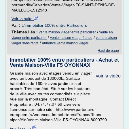
normandie/Calvados/Vente-Viager-F6-SAINT-DENIS-DE-
MAILLOC-1512948
Voir la suite
Par :
L'immobilier 100% entre Particuliers
Thèmes liés :
/
vente maison viager entre particulier
vente en
/
/
viager entre particulier
vente maison viager france
vente maison
/
viager sans rente
annonce vente maison viager
Haut de page
Immobilier 100% entre particuliers - Achat et
Vente Maison-Villa F5 OYONNAX
Grande maison avec étages vendu en viager
voir la vidéo
avec un bouquet de 130000E. Surface
habitables de 160m² avec jardin clos et
arboré. Très bon état. Situé sur les hauteurs
de la ville avec toutes commodités sur place.
Vue sur la montagne. Contact Direct
Propriétaire : 04.74.77.07.69 Lien vers
l'annonce sur notre site : http://www.partenaire-
europeen.fr/Annonces-Immobilieres/France/Rhone-
alpes/Ain/Vente-Maison-Villa-F5-OYONNAX-8000790
Voir la suite