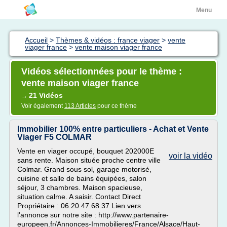
Menu
Accueil
>
Thèmes & vidéos : france viager
>
vente
viager france
>
vente maison viager france
Vidéos sélectionnées pour le thème :
vente maison viager france
21 Vidéos
→
Voir également
113 Articles
pour ce thème
Immobilier 100% entre particuliers - Achat et Vente
Viager F5 COLMAR
Vente en viager occupé, bouquet 202000E
voir la vidéo
sans rente. Maison située proche centre ville
Colmar. Grand sous sol, garage motorisé,
cuisine et salle de bains équipées, salon
séjour, 3 chambres. Maison spacieuse,
situation calme. A saisir. Contact Direct
Propriétaire : 06.20.47.68.37 Lien vers
l'annonce sur notre site : http://www.partenaire-
europeen.fr/Annonces-Immobilieres/France/Alsace/Haut-