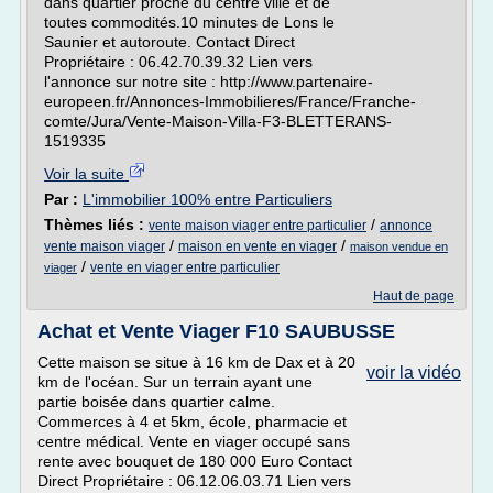
dans quartier proche du centre ville et de
toutes commodités.10 minutes de Lons le
Saunier et autoroute. Contact Direct
Propriétaire : 06.42.70.39.32 Lien vers
l'annonce sur notre site : http://www.partenaire-
europeen.fr/Annonces-Immobilieres/France/Franche-
comte/Jura/Vente-Maison-Villa-F3-BLETTERANS-
1519335
Voir la suite
Par :
L'immobilier 100% entre Particuliers
Thèmes liés :
/
vente maison viager entre particulier
annonce
/
/
vente maison viager
maison en vente en viager
maison vendue en
/
vente en viager entre particulier
viager
Haut de page
Achat et Vente Viager F10 SAUBUSSE
Cette maison se situe à 16 km de Dax et à 20
voir la vidéo
km de l'océan. Sur un terrain ayant une
partie boisée dans quartier calme.
Commerces à 4 et 5km, école, pharmacie et
centre médical. Vente en viager occupé sans
rente avec bouquet de 180 000 Euro Contact
Direct Propriétaire : 06.12.06.03.71 Lien vers