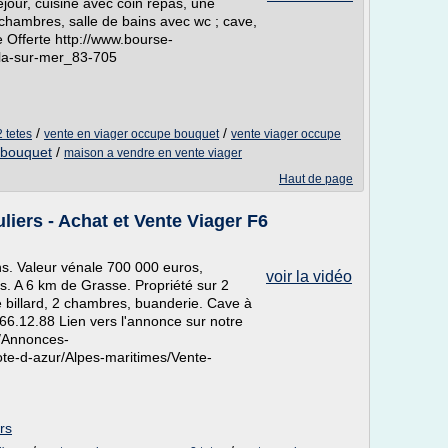
jour, cuisine avec coin repas, une
4 chambres, salle de bains avec wc ; cave,
 Offerte http://www.bourse-
yla-sur-mer_83-705
/
/
 tetes
vente en viager occupe bouquet
vente viager occupe
 bouquet
/
maison a vendre en vente viager
Haut de page
liers - Achat et Vente Viager F6
ns. Valeur vénale 700 000 euros,
voir la vidéo
. A 6 km de Grasse. Propriété sur 2
de billard, 2 chambres, buanderie. Cave à
.66.12.88 Lien vers l'annonce sur notre
r/Annonces-
te-d-azur/Alpes-maritimes/Vente-
rs