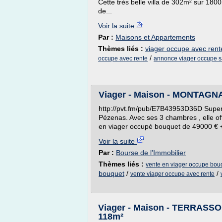
Cette très belle villa de 302m² sur 1800
de...
Voir la suite
Par :
Maisons et Appartements
Thèmes liés :
viager occupe avec rent
/
occupe avec rente
annonce viager occupe s
Viager - Maison - MONTAGNAC
http://pvt.fm/pub/E7B43953D36D Super
Pézenas. Avec ses 3 chambres , elle of
en viager occupé bouquet de 49000 € 
Voir la suite
Par :
Bourse de l'Immobilier
Thèmes liés :
vente en viager occupe bou
bouquet
/
/
vente viager occupe avec rente
Viager - Maison - TERRASSON
118m²