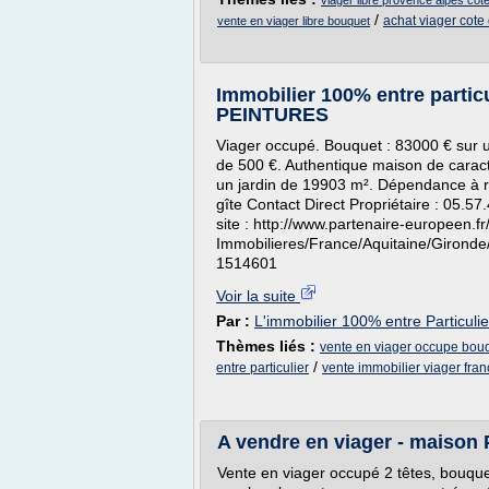
viager libre provence alpes cot
/
achat viager cote 
vente en viager libre bouquet
Immobilier 100% entre particu
PEINTURES
Viager occupé. Bouquet : 83000 € sur u
de 500 €. Authentique maison de caract
un jardin de 19903 m². Dépendance à re
gîte Contact Direct Propriétaire : 05.57
site : http://www.partenaire-europeen.f
Immobilieres/France/Aquitaine/Giron
1514601
Voir la suite
Par :
L'immobilier 100% entre Particulie
Thèmes liés :
vente en viager occupe bou
/
entre particulier
vente immobilier viager fra
A vendre en viager - maison
Vente en viager occupé 2 têtes, bouque