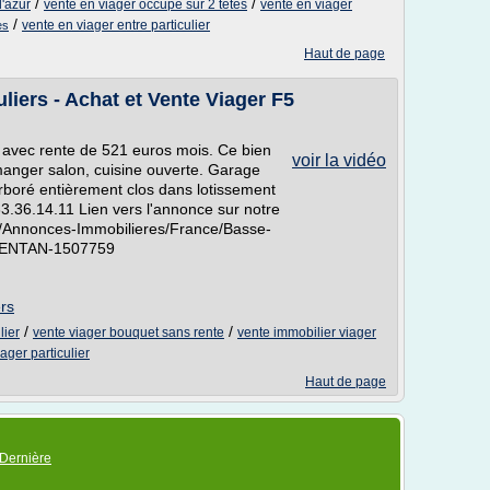
/
/
d'azur
vente en viager occupe sur 2 tetes
vente en viager
/
vente en viager entre particulier
es
Haut de page
liers - Achat et Vente Viager F5
avec rente de 521 euros mois. Ce bien
voir la vidéo
 manger salon, cuisine ouverte. Garage
rboré entièrement clos dans lotissement
33.36.14.11 Lien vers l'annonce sur notre
fr/Annonces-Immobilieres/France/Basse-
GENTAN-1507759
ers
/
/
lier
vente viager bouquet sans rente
vente immobilier viager
ager particulier
Haut de page
Dernière