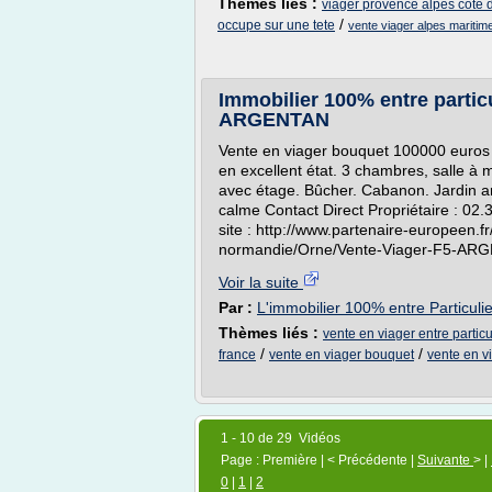
Thèmes liés :
viager provence alpes cote 
/
occupe sur une tete
vente viager alpes maritim
Immobilier 100% entre particu
ARGENTAN
Vente en viager bouquet 100000 euros 
en excellent état. 3 chambres, salle à
avec étage. Bûcher. Cabanon. Jardin a
calme Contact Direct Propriétaire : 02.
site : http://www.partenaire-europeen.
normandie/Orne/Vente-Viager-F5-AR
Voir la suite
Par :
L'immobilier 100% entre Particuli
Thèmes liés :
vente en viager entre particu
/
/
france
vente en viager bouquet
vente en vi
1 - 10 de 29 Vidéos
Page : Première | < Précédente |
Suivante
> |
0
|
1
|
2