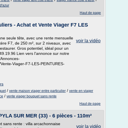
viager france cote d'azur
e d'azur
vente viager libre cote d'azur
d'azur
Haut de page
liers - Achat et Vente Viager F7 LES
ne seule tête, avec une rente mensuelle
voir la vidéo
ère F7, de 250 m², sur 2 niveaux, avec
staurer. Gros potentiel, idéal pour un
.49.19.96 Lien vers l'annonce sur notre
r/Annonces-
de/Vente-Viager-F7-LES-PEINTURES-
rs
/
/
quet
vente maison viager entre particulier
vente en viager
/
nce
vente viager bouquet sans rente
Haut de page
 PYLA SUR MER (33) - 6 pièces - 110m²
t sans rente : villa arcachonnaise
voir la vidéo