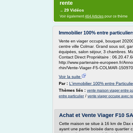
rente
29 Vidéos
→
Voir également
464 Articles
pour ce thème
Immobilier 100% entre particulie
Vente en viager occupé, bouquet 20200
centre ville Colmar. Grand sous sol, gar
équipées, salon séjour, 3 chambres. Mai
Contact Direct Propriétaire : 06.20.47.6
http://www.partenaire-europeen.fr/Ann
rhin/Vente-Viager-F5-COLMAR-15097
Voir la suite
Par :
L'immobilier 100% entre Particulie
Thèmes liés :
vente maison viager entre pa
/
entre particulier
vente viager occupe avec re
Achat et Vente Viager F10 
Cette maison se situe à 16 km de Dax e
ayant une partie boisée dans quartier