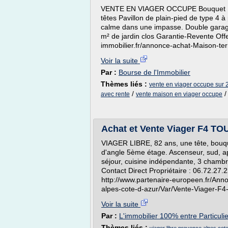
VENTE EN VIAGER OCCUPE Bouquet : 15
têtes Pavillon de plain-pied de type 4 
calme dans une impasse. Double garage
m² de jardin clos Garantie-Revente Off
immobilier.fr/annonce-achat-Maison-ter
Voir la suite
Par :
Bourse de l'Immobilier
Thèmes liés :
vente en viager occupe sur 2
/
avec rente
vente maison en viager occupe
Achat et Vente Viager F4 T
VIAGER LIBRE, 82 ans, une tête, bouq
d'angle 5ème étage. Ascenseur, sud, ap
séjour, cuisine indépendante, 3 chamb
Contact Direct Propriétaire : 06.72.27.2
http://www.partenaire-europeen.fr/Ann
alpes-cote-d-azur/Var/Vente-Viager
Voir la suite
Par :
L'immobilier 100% entre Particuli
Thèmes liés :