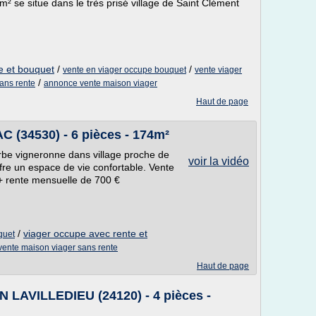
m² se situe dans le très prisé village de Saint Clément
e et bouquet
/
/
vente en viager occupe bouquet
vente viager
/
ans rente
annonce vente maison viager
Haut de page
 (34530) - 6 pièces - 174m²
be vigneronne dans village proche de
voir la vidéo
fre un espace de vie confortable. Vente
+ rente mensuelle de 700 €
/
viager occupe avec rente et
quet
vente maison viager sans rente
Haut de page
 LAVILLEDIEU (24120) - 4 pièces -