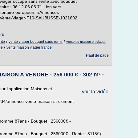
 viager occupé sans rente avec bouquet
taire : 06.12.06.03.71 Lien vers
artenaire-europeen.fr/Annonces-
es/Vente-Viager-F10-SAUBUSSE-1021692
ers
/
/
nte
vente viager bouquet sans rente
vente de maison en viager
/
pe
vente maison viager france
Haut de page
ISON A VENDRE - 256 000 € - 302 m² -
sur l'application Maisons et
voir la vidéo
r/34/annonce-vente-maison-st-clement-
homme 87ans - Bouquet : 256000€ -
omme 87ans - Bouquet : 256000€ - Rente : 3115€)