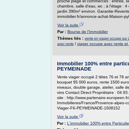
proche plage et commerces : entrée, sé
chambre, salle d'eau, wc ; à l'étage : 
jardin 390m² environ. Garantie-Revente
immobilier.fr/annonce-achat-Maison-p
Voir la suite
Par :
Bourse de l'Immobilier
Thèmes liés :
vente en viager occupe sur 2
/
viager occupe avec rente et
avec rente
Immobilier 100% entre particu
PEYMEINADE
Vente viager occupé 2 têtes 76 et 78 a
bouquet 95 000 euros, rente 1500 euros
niveaux, double garage, atelier, salle 
vins Contact Direct Propriétaire : 04.93
site : http://www.partenaire-europeen.f
Immobilieres/France/Provence-alpes-co
Viager-F6-PEYMEINADE-1508152
Voir la suite
Par :
L'immobilier 100% entre Particulie