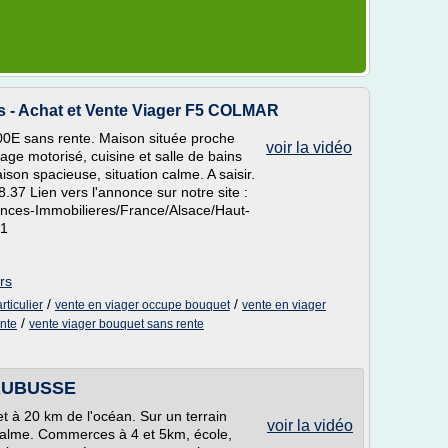
rs - Achat et Vente Viager F5 COLMAR
0E sans rente. Maison située proche
voir la vidéo
age motorisé, cuisine et salle de bains
son spacieuse, situation calme. A saisir.
8.37 Lien vers l'annonce sur notre site :
onces-Immobilieres/France/Alsace/Haut-
01
rs
/
/
rticulier
vente en viager occupe bouquet
vente en viager
/
nte
vente viager bouquet sans rente
SAUBUSSE
t à 20 km de l'océan. Sur un terrain
voir la vidéo
 calme. Commerces à 4 et 5km, école,