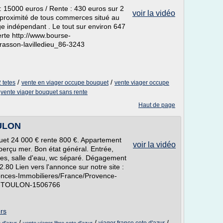
000 euros / Rente : 430 euros sur 2
voir la vidéo
à proximité de tous commerces situé au
 indépendant . Le tout sur environ 647
erte http://www.bourse-
rasson-lavilledieu_86-3243
/
/
 tetes
vente en viager occupe bouquet
vente viager occupe
/
vente viager bouquet sans rente
Haut de page
OULON
uet 24 000 € rente 800 €. Appartement
voir la vidéo
erçu mer. Bon état général. Entrée,
res, salle d'eau, wc séparé. Dégagement
2.80 Lien vers l'annonce sur notre site :
onces-Immobilieres/France/Provence-
-F4-TOULON-1506766
ers
/
/
/