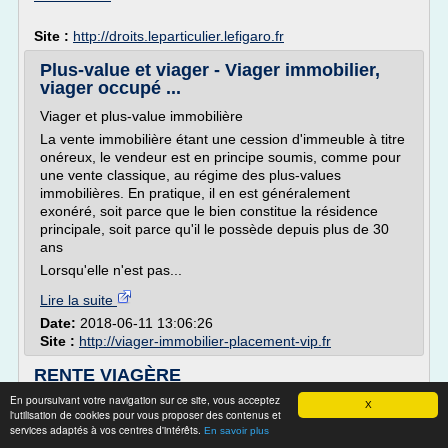
Site :
http://droits.leparticulier.lefigaro.fr
Plus-value et viager - Viager immobilier,
viager occupé ...
Viager et plus-value immobilière
La vente immobilière étant une cession d'immeuble à titre
onéreux, le vendeur est en principe soumis, comme pour
une vente classique, au régime des plus-values
immobilières. En pratique, il en est généralement
exonéré, soit parce que le bien constitue la résidence
principale, soit parce qu'il le possède depuis plus de 30
ans
Lorsqu'elle n'est pas...
Lire la suite
Date:
2018-06-11 13:06:26
Site :
http://viager-immobilier-placement-vip.fr
RENTE VIAGÈRE
En poursuivant votre navigation sur ce site, vous acceptez
RENTE VIAGÈRE DÉFINITION ASSURANCE VIE
X
l'utilisation de cookies pour vous proposer des contenus et
RENTE VIAGÈRE IMMOBILIERE PEA PERP
services adaptés à vos centres d'intérêts.
En savoir plus