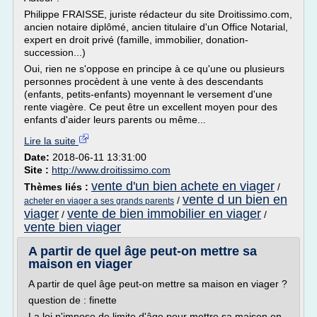
Philippe FRAISSE, juriste rédacteur du site Droitissimo.com,
ancien notaire diplômé, ancien titulaire d'un Office Notarial,
expert en droit privé (famille, immobilier, donation-
succession...)
Oui, rien ne s'oppose en principe à ce qu'une ou plusieurs
personnes procèdent à une vente à des descendants
(enfants, petits-enfants) moyennant le versement d'une
rente viagère. Ce peut être un excellent moyen pour des
enfants d'aider leurs parents ou même...
Lire la suite
Date:
2018-06-11 13:31:00
Site :
http://www.droitissimo.com
vente d'un bien achete en viager
Thèmes liés :
/
vente d un bien en
/
acheter en viager a ses grands parents
viager
vente de bien immobilier en viager
/
/
vente bien viager
A partir de quel âge peut-on mettre sa
maison en viager
A partir de quel âge peut-on mettre sa maison en viager ?
question de : finette
La loi n'impose de limite d'âge pour mettre sa maison en