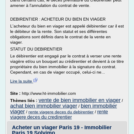
Dans certains cas, le décès prématuré du crédirentier peut
amener à l'annulation du contrat de vente.
DEBIRENTIER : ACHETEUR DU BIEN EN VIAGER
L'acheteur du bien en viager est appelé débirentier car il est
le débiteur de la rente. Son statut et ses différentes
obligations sont définis dans le contrat de la vente en
viager.
STATUT DU DEBIRENTIER
Le débirentier est engagé par le contrat à verser une rente
viagère et/ou un bouquet au crédirentier et devient à ce titre
propriétaire du bien immobilier à la signature du contrat.
Cependant, en cas de viager occupé, celui-ci ne...
Lire la suite
Site :
http://www.ht-immobilier.com
vente de bien immobilier en viager
Thèmes liés :
/
achat bien immobilier viager
bien immobilier
/
viager
rente
/
rente viagere deces du debirentier
/
viagere deces du credirentier
Acheter un viager Paris 19 - Immobilier
Paris 19 Solvimo