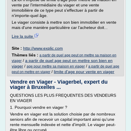
vente par l'intermédiaire du viager et une vente
immobilière de ce type peut s'effectuer à partir de
n'importe-quel âge.
Le viager consiste à mettre son bien immobilier en vente
mais d'une manière particulière car l'acheteur doit...
Lire la suite
Site :
http://www.explic.com
Thèmes liés :
a partir de quel age peut on mettre sa maison en
/
a partir de quel age peut on mettre son bien en
viager
viager
/
/
age pour mettre sa maison en viager
a partir de quel age
/
limite d'age pour vente en viager
peut on mettre en viager
Vendre en Viager - Viagerbel, expert du
viager à Bruxelles ...
QUESTIONS LES PLUS FREQUENTES DES VENDEURS
EN VIAGER
1. Pourquoi vendre en viager ?
Vendre en viager est la solution choisie par de nombreux
seniors afin de recevoir un capital important ainsi qu'une
rente mensuelle indexée et nette d'impôt. Le viager peut-
être libre ou occupé.